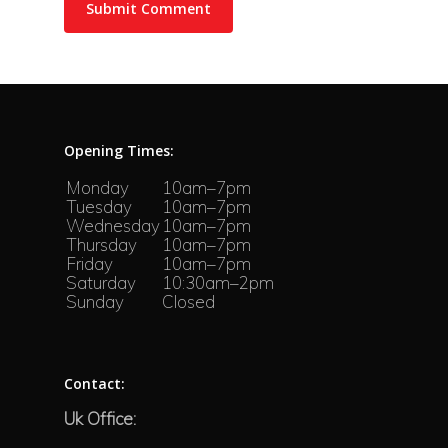
Opening Times:
Monday
10am–7pm
Tuesday
10am–7pm
Wednesday
10am–7pm
Thursday
10am–7pm
Friday
10am–7pm
Saturday
10:30am–2pm
Sunday
Closed
Contact:
Uk Office: