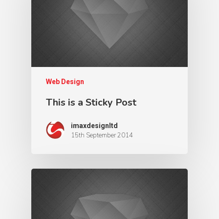
Home
About Us
Portfolio
Web Design
This is a Sticky Post
Contact
imaxdesignltd
15th September 2014