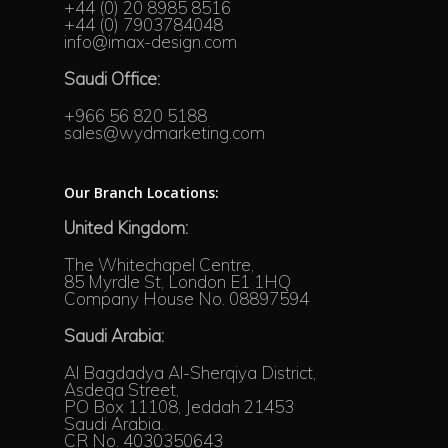
+44 (0) 20 8985 8516
+44 (0) 7903784048
info@imax-design.com
Saudi Office:
+966 56 820 5188
sales@wydmarketing.com
Our Branch Locations:
United Kingdom:
The Whitechapel Centre,
85 Myrdle St, London E1 1HQ
Company House No. 08897594
Saudi Arabia:
Al Bagdadya Al-Sherqiya District,
Asdeqa Street,
PO Box 11108, Jeddah 21453
Saudi Arabia.
CR No. 4030350643