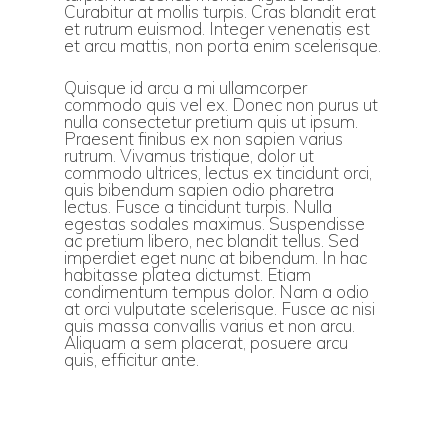
Curabitur at mollis turpis. Cras blandit erat
et rutrum euismod. Integer venenatis est
et arcu mattis, non porta enim scelerisque.
Quisque id arcu a mi ullamcorper
commodo quis vel ex. Donec non purus ut
nulla consectetur pretium quis ut ipsum.
Praesent finibus ex non sapien varius
rutrum. Vivamus tristique, dolor ut
commodo ultrices, lectus ex tincidunt orci,
quis bibendum sapien odio pharetra
lectus. Fusce a tincidunt turpis. Nulla
egestas sodales maximus. Suspendisse
ac pretium libero, nec blandit tellus. Sed
imperdiet eget nunc at bibendum. In hac
habitasse platea dictumst. Etiam
condimentum tempus dolor. Nam a odio
at orci vulputate scelerisque. Fusce ac nisi
quis massa convallis varius et non arcu.
Aliquam a sem placerat, posuere arcu
quis, efficitur ante.