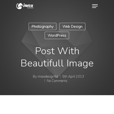
Photography
Web Design
WordPress
Post With
Beautifull Image
By
imaxdesignltd
5th April 2013
No Comments