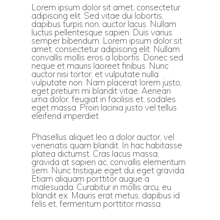
Lorem ipsum dolor sit amet, consectetur
adipiscing elit. Sed vitae dui lobortis,
dapibus turpis non, auctor lacus. Nullam
luctus pellentesque sapien. Duis varius
semper bibendum. Lorem ipsum dolor sit
amet, consectetur adipiscing elit. Nullam
convallis mollis eros a lobortis. Donec sed
neque et mauris laoreet finibus. Nunc
auctor nisi tortor, et vulputate nulla
vulputate non. Nam placerat lorem justo,
eget pretium mi blandit vitae. Aenean
urna dolor, feugiat in facilisis et, sodales
eget massa. Proin lacinia justo vel tellus
eleifend imperdiet.
Phasellus aliquet leo a dolor auctor, vel
venenatis quam blandit. In hac habitasse
platea dictumst. Cras lacus massa,
gravida at sapien ac, convallis elementum
sem. Nunc tristique eget dui eget gravida.
Etiam aliquam porttitor augue a
malesuada. Curabitur in mollis arcu, eu
blandit ex. Mauris erat metus, dapibus id
felis et, fermentum porttitor massa.