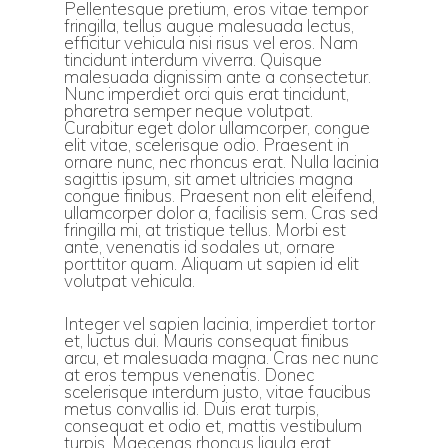
Pellentesque pretium, eros vitae tempor
fringilla, tellus augue malesuada lectus,
efficitur vehicula nisi risus vel eros. Nam
tincidunt interdum viverra. Quisque
malesuada dignissim ante a consectetur.
Nunc imperdiet orci quis erat tincidunt,
pharetra semper neque volutpat.
Curabitur eget dolor ullamcorper, congue
elit vitae, scelerisque odio. Praesent in
ornare nunc, nec rhoncus erat. Nulla lacinia
sagittis ipsum, sit amet ultricies magna
congue finibus. Praesent non elit eleifend,
ullamcorper dolor a, facilisis sem. Cras sed
fringilla mi, at tristique tellus. Morbi est
ante, venenatis id sodales ut, ornare
porttitor quam. Aliquam ut sapien id elit
volutpat vehicula.
Integer vel sapien lacinia, imperdiet tortor
et, luctus dui. Mauris consequat finibus
arcu, et malesuada magna. Cras nec nunc
at eros tempus venenatis. Donec
scelerisque interdum justo, vitae faucibus
metus convallis id. Duis erat turpis,
consequat et odio et, mattis vestibulum
turpis. Maecenas rhoncus ligula erat.